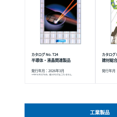
カタログ No. T24
カタログ N
半導体・液晶関連製品
建材総
発行年月：2026年3月
発行年月：
＊PDFカタログのみ。紙カタログはございません。
工業製品