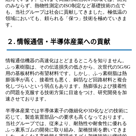
のみならず、熱物性測定のISO制定など基礎技術の点で
も、当社グループは社会に貢献してきました。極低温の
領域においても、頼られる「保つ」技術を極めていきま
す。
２. 情報通信・半導体産業への貢献
情報通信機器の高速化はとどまるところを知りません。
ふっ素樹脂は、その伝送損失の低さから、次世代の5G/6G
用の基板材料の有望材料です。しかし、ふっ素樹脂は熱
膨張率が高く、接着性も悪く、銅箔など回路材料と複合
化しづらいという弱点もあります。熱膨張および接着性
の問題を克服する技術方策に目途をつけ、研究開発を加
速させております。
半導体産業では半導体素子の微細化や3D化などの技術に
応じて、製造装置部品への要求も高くなっております。
当社グループでは、従来より、耐熱性や耐食性に優れる
ふっ素系ゴムの開発に取り組み、架橋技術を磨いてきま