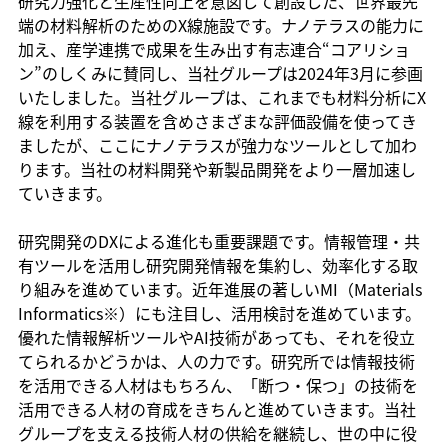
研究力強化と生産性向上を意図して創設した、世界最先
端の材料解析のためのX線施設です。ナノテラスの能力に
加え、産学連携で成果を生み出す有志連合“コアリショ
ン”のしくみに賛同し、当社グループは2024年3月に参画
いたしました。当社グループは、これまでも材料分析にX
線を利用する装置を含めさまざまな評価設備を使ってき
ましたが、ここにナノテラスが強力なツールとして加わ
ります。当社の材料開発や新製品開発をより一層加速し
ていきます。
研究開発のDXによる進化も重要課題です。情報管理・共
有ツールを活用し研究開発情報を集約し、効率化する取
り組みを進めています。近年進展の著しいMI（Materials
Informatics※）にも注目し、活用検討を進めています。
優れた情報解析ツールやAI技術があっても、それを役立
てられるかどうかは、人の力です。研究所では情報技術
を活用できる人材はもちろん、「断つ・保つ」の技術を
活用できる人材の育成をきちんと進めていきます。当社
グループを支える技術人材の供給を継続し、世の中に役