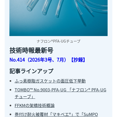
ナフロン®PFA-UGチューブ
技術時報最新号
No.414（2026年3号、7月）【抄録】
記事ラインアップ
ふっ素樹脂ガスケットの面圧低下挙動
TOMBO™ No.9003-PFA-UG 「ナフロン® PFA-UG
チューブ」
FFKMの架橋技術概論
巻付け耐火被覆材「マキベエ®」で「SuMPO