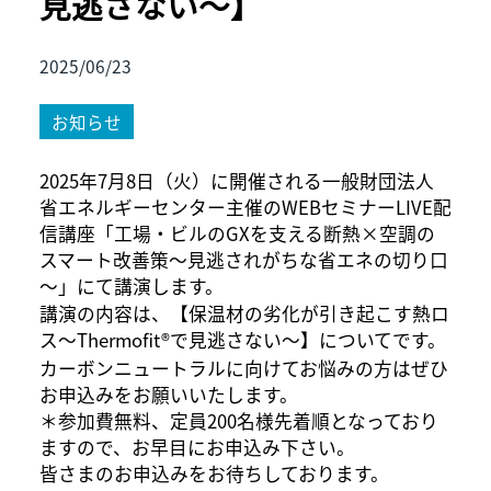
見逃さない～】
2025/06/23
お知らせ
2025年7月8日（火）に開催される一般財団法人
省エネルギーセンター主催のWEBセミナーLIVE配
信講座「工場・ビルのGXを支える断熱×空調の
スマート改善策～見逃されがちな省エネの切り口
～」にて講演します。
講演の内容は、【保温材の劣化が引き起こす熱ロ
ス～Thermofit®で見逃さない～】についてです。
カーボンニュートラルに向けてお悩みの方はぜひ
お申込みをお願いいたします。
＊参加費無料、定員200名様先着順となっており
ますので、お早目にお申込み下さい。
皆さまのお申込みをお待ちしております。