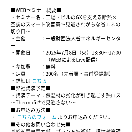
■WEBセミナー概要■
・セミナー名：工場・ビルのGXを支える断熱×
空調のスマート改善策～見逃されがちな省エネの
切り口～
・主催 ：一般財団法人省エネルギーセンタ
ー
・開催日 ：2025年7月8日（火）13:30～17:00
（WEBによるLive配信）
・参加費 ：無料
・定員 ：200名（先着順・事前登録制）
・詳細は
こちら
■弊社講演予定■
・講演テーマ：保温材の劣化が引き起こす熱ロス
～Thermofit®で見逃さない～
■お申込み方法■
・
こちらのフォーム
よりお申込みください。
■その他お問い合わせ先■
基幹産業事業本部 プラント技術部 環境対策課