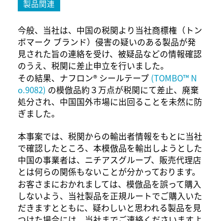
製品関連
今般、当社は、中国の税関より当社商標権（トン
ボマーク ブランド）侵害の疑いのある製品が発
見された旨の連絡を受け、被疑品などの情報確認
のうえ、税関に差止申立を行いました。
その結果、ナフロン® シールテープ
(TOMBO™ N
o.9082)
の模倣品約３万点が税関にて差止、廃棄
処分され、中国国外市場に出回ることを未然に防
ぎました。
本事案では、税関からの輸出者情報をもとに当社
で確認したところ、本模倣品を輸出しようとした
中国の事業者は、ニチアスグループ、販売代理店
とは何らの関係もないことが分かっております。
お客さまにおかれましては、模倣品を誤って購入
しないよう、当社製品を正規ルートでご購入いた
だきますとともに、疑わしいと思われる製品を見
つけた場合には、当社までご連絡くださいますよ