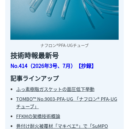
ナフロン®PFA-UGチューブ
技術時報最新号
No.414（2026年3号、7月）【抄録】
記事ラインアップ
ふっ素樹脂ガスケットの面圧低下挙動
TOMBO™ No.9003-PFA-UG 「ナフロン® PFA-UG
チューブ」
FFKMの架橋技術概論
巻付け耐火被覆材「マキベエ®」で「SuMPO