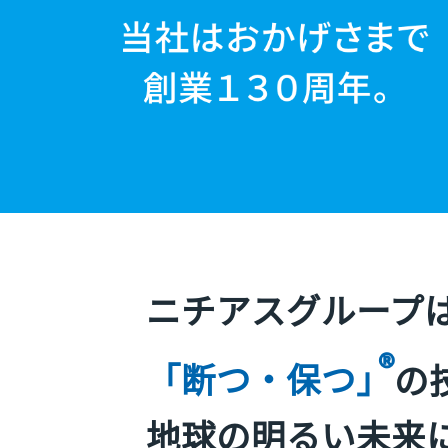
ニチアスグループ
®
「断つ・保つ」
の
地球の明るい未来