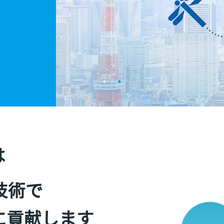
は
技術で
に貢献します