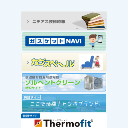
ンの工
王寺工場ビオトープ便り
動 ―
① 念願のヤゴ生息を確
と生物
認！！
続きを読む
み
念願のヤゴ生息を確認！！
を読む
工場
」を実
赤い
社会福
が推
ー」