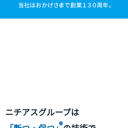
ニチアスグループは
®
「断つ・保つ」
の技術で