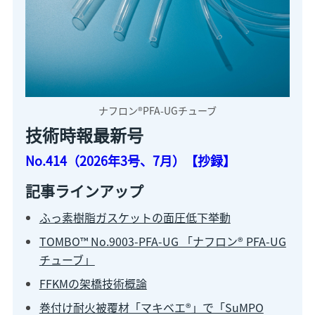
ナフロン®PFA-UGチューブ
技術時報最新号
No.414（2026年3号、7月）【抄録】
記事ラインアップ
ふっ素樹脂ガスケットの面圧低下挙動
TOMBO™ No.9003-PFA-UG 「ナフロン® PFA-UG
チューブ」
FFKMの架橋技術概論
巻付け耐火被覆材「マキベエ®」で「SuMPO