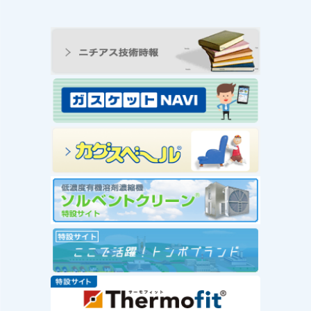
ンの工
王寺工場ビオトープ便り
動 ―
① 念願のヤゴ生息を確
と生物
認！！
続きを読む
み
念願のヤゴ生息を確認！！
を読む
工場
」を実
赤い
社会福
が推
ー」