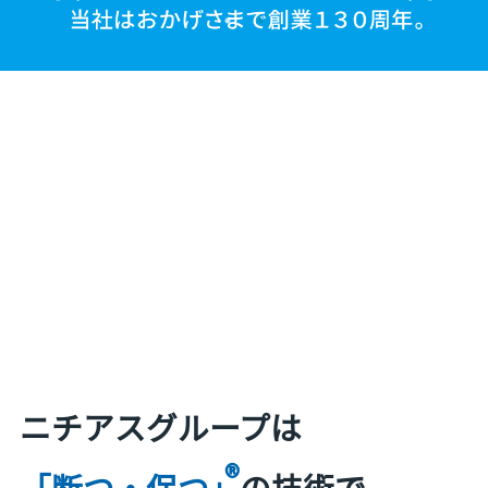
ニチアスグループは
®
「断つ・保つ」
の技術で