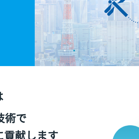
は
技術で
に貢献します