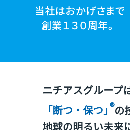
ニチアスグループ
®
「断つ・保つ」
の
地球の明るい未来