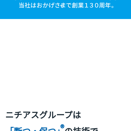
ニチアスグループは
®
「断つ・保つ」
の技術で