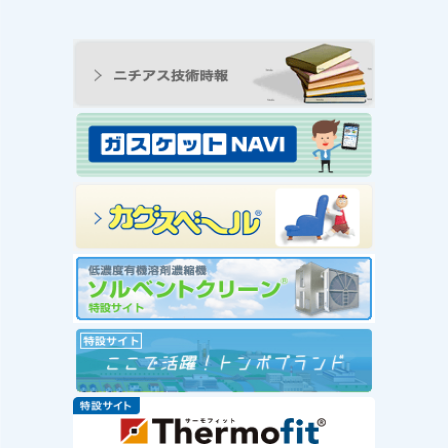
ンの工
王寺工場ビオトープ便り
動 ―
① 念願のヤゴ生息を確
と生物
認！！
続きを読む
み
念願のヤゴ生息を確認！！
を読む
工場
」を実
赤い
社会福
が推
ー」