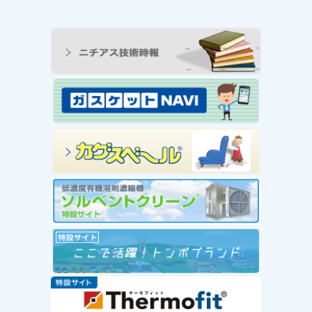
ンの工
王寺工場ビオトープ便り
動 ―
① 念願のヤゴ生息を確
と生物
認！！
続きを読む
み
念願のヤゴ生息を確認！！
を読む
工場
」を実
赤い
社会福
が推
ー」