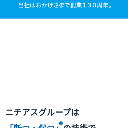
ニチアスグループは
®
「断つ・保つ」
の技術で