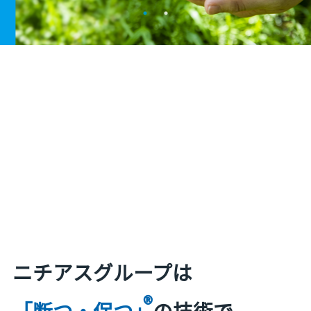
ニチアスグループは
®
「断つ・保つ」
の技術で