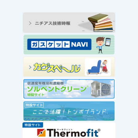
ンの工
王寺工場ビオトープ便り
動 ―
① 念願のヤゴ生息を確
と生物
認！！
続きを読む
み
念願のヤゴ生息を確認！！
を読む
工場
」を実
赤い
社会福
が推
ー」