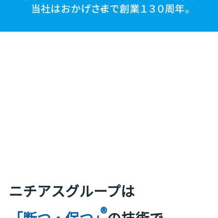
ニチアスグループは
®
「断つ・保つ」
の技術で