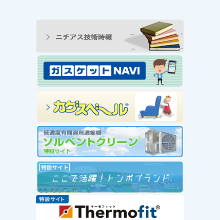
ンの工
王寺工場ビオトープ便り
動 ―
① 念願のヤゴ生息を確
と生物
認！！
続きを読む
み
念願のヤゴ生息を確認！！
を読む
工場
」を実
赤い
社会福
が推
ー」