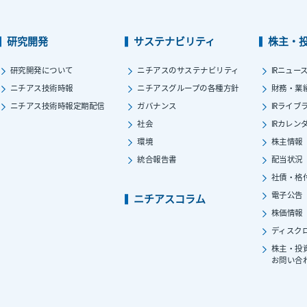
研究開発
サステナビリティ
株主・
研究開発について
ニチアスのサステナビリティ
IRニュー
ニチアス技術時報
ニチアスグループの各種方針
財務・業
ニチアス技術時報定期配信
ガバナンス
IRライブ
社会
IRカレン
環境
株主情報
統合報告書
配当状況
社債・格
電子公告
ニチアスコラム
株価情報
ディスク
株主・投
お問い合