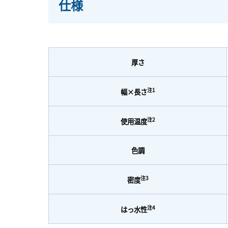
仕様
厚さ
注1
幅×長さ
注2
使用温度
色調
注3
密度
注4
はっ水性