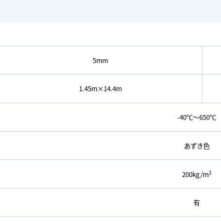
5mm
1.45m×14.4m
-40℃～650℃
あずき色
3
200kg/m
有