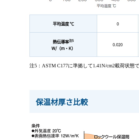
平均温度 ℃
0
注5
熱伝導率
0.020
W/（m・K）
注5：ASTM C177に準拠して1.41N/cm2載
保温材厚さ比較