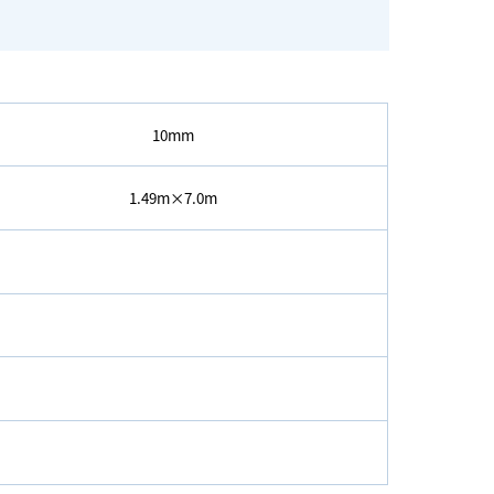
10mm
1.49m×7.0m