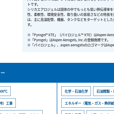
トです。
シリカエアロジェルは固体の中でもっとも低い熱伝導率を
性、柔軟性、環境安全性、取り扱いの容易さなどの特長を持
は、主に高温配管、機器、タンクなどをターゲットとした
す。
※「Pyrogel® XTE」（パイロジェル™ XTE）はAspen Aero
※「Pyrogel」はAspen Aerogels, Inc.の登録商標です。
※「パイロジェル」、aspen aerogelsのロゴマークはAspen 
リー
600℃
化学・石油化学
石油精製・
冷）工事
エネルギー（電気・ガス・熱供給