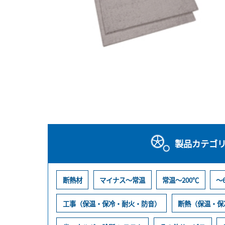
製品カテゴ
断熱材
マイナス～常温
常温～200℃
～
工事（保温・保冷・耐火・防音）
断熱（保温・保