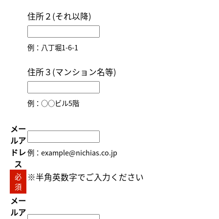
住所２(それ以降)
例：八丁堀1-6-1
住所３(マンション名等)
例：○○ビル5階
メー
ルア
ドレ
例：example@nichias.co.jp
ス
※半角英数字でご入力ください
必
須
メー
ルア