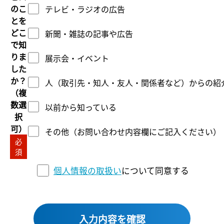
のこ
テレビ・ラジオの広告
とを
どこ
新聞・雑誌の記事や広告
で知
りま
展示会・イベント
した
か？
人（取引先・知人・友人・関係者など）からの紹
（複
数選
以前から知っている
択
可）
その他（お問い合わせ内容欄にご記入ください）
必
須
個人情報の取扱い
について同意する