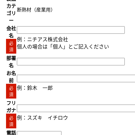
カテ
断熱材（産業用）
ゴリ
ー
会社
名
例：ニチアス株式会社
必
個人の場合は「個人」とご記入ください
須
部署
名
お名
前
例：鈴木 一郎
必
須
フリ
ガナ
例：スズキ イチロウ
必
須
電話