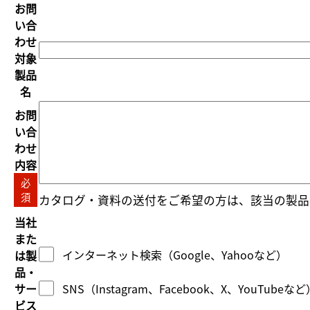
お問
い合
わせ
対象
製品
名
お問
い合
わせ
内容
必
須
カタログ・資料の送付をご希望の方は、該当の製品
当社
また
インターネット検索（Google、Yahooなど）
は製
品・
サー
SNS（Instagram、Facebook、X、YouTub
ビス