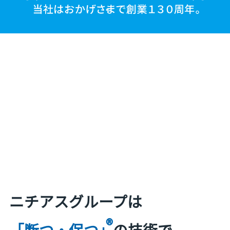
ニチアスグループは
®
「断つ・保つ」
の技術で