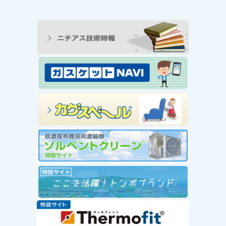
ンの工
王寺工場ビオトープ便り
動 ―
① 念願のヤゴ生息を確
と生物
認！！
続きを読む
み
念願のヤゴ生息を確認！！
を読む
工場
」を実
赤い
社会福
が推
ー」