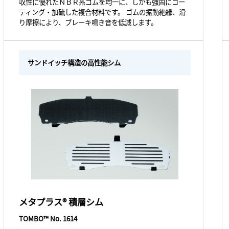
収性に優れたＮＢＲ系ゴムを均一に、しかも強固にコー
ティング・加硫した複合材料です。 ゴムの振動絶縁、滑
り摩擦により、ブレーキ鳴き音を低減します。
サンドイッチ構造の高性能シム
メタプラス® 積層シム
TOMBO™ No. 1614