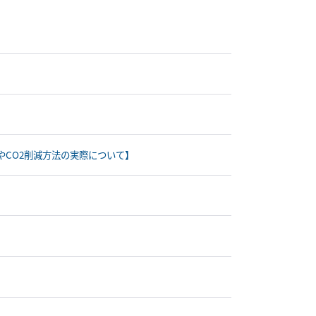
】
策やCO2削減方法の実際について】