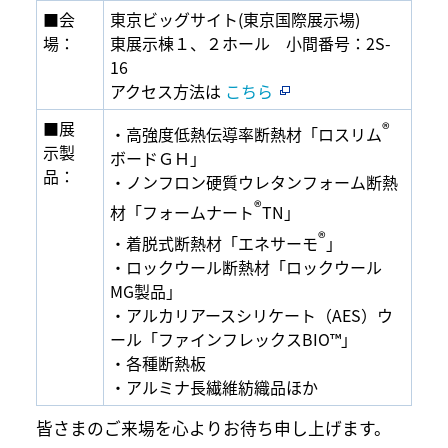
■会
東京ビッグサイト(東京国際展示場)
場：
東展示棟１、２ホール 小間番号：2S-
16
アクセス方法は
こちら
■展
®
・高強度低熱伝導率断熱材「ロスリム
示製
ボードＧＨ」
品：
・ノンフロン硬質ウレタンフォーム断熱
®
材「フォームナート
TN」
®
・着脱式断熱材「エネサーモ
」
・ロックウール断熱材「ロックウール
MG製品」
・アルカリアースシリケート（AES）ウ
ール「ファインフレックスBIO
™
」
・各種断熱板
・アルミナ長繊維紡織品ほか
皆さまのご来場を心よりお待ち申し上げます。