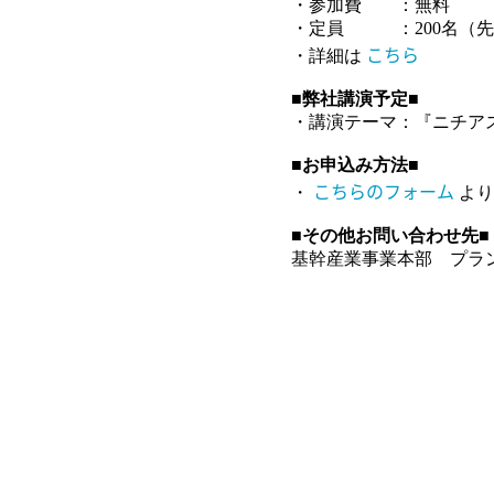
・参加費 ：無料
・定員 ：200名（先
こちら
・詳細は
■弊社講演予定■
・講演テーマ：『ニチアス
■お申込み方法■
こちらのフォーム
・
より
■その他お問い合わせ先■
基幹産業事業本部 プラント技