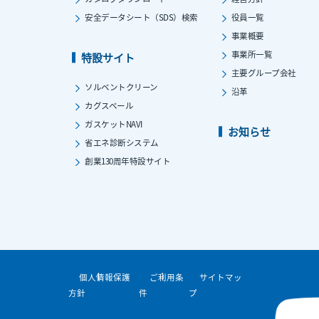
安全データシート（SDS）検索
役員一覧
事業概要
事業所一覧
特設サイト
主要グループ会社
ソルベントクリーン
沿革
カグスベール
ガスケットNAVI
お知らせ
省エネ診断システム
創業130周年特設サイト
個人情報保護
ご利用条
サイトマッ
方針
件
プ