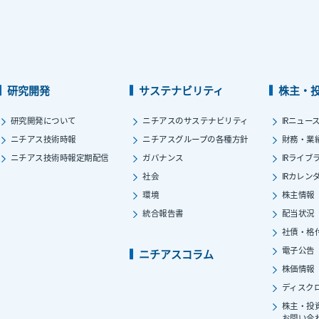
研究開発
サステナビリティ
株主・
研究開発について
ニチアスのサステナビリティ
IRニュー
ニチアス技術時報
ニチアスグループの各種方針
財務・業
ニチアス技術時報定期配信
ガバナンス
IRライブ
社会
IRカレン
環境
株主情報
統合報告書
配当状況
社債・格
電子公告
ニチアスコラム
株価情報
ディスク
株主・投
お問い合