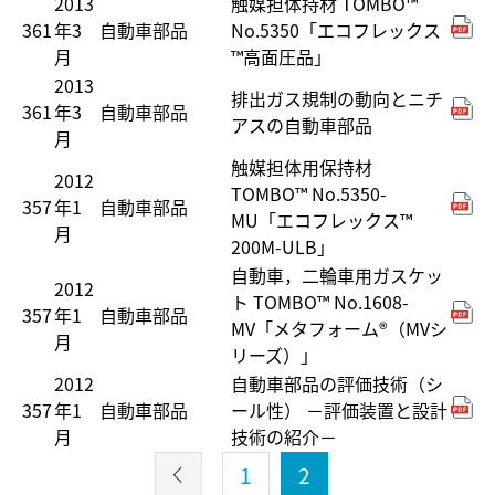
2013
触媒担体持材 TOMBO™
361
年3
自動車部品
No.5350「エコフレックス
月
™高面圧品」
2013
排出ガス規制の動向とニチ
361
年3
自動車部品
アスの自動車部品
月
触媒担体用保持材
2012
TOMBO™ No.5350-
357
年1
自動車部品
MU「エコフレックス™
月
200M-ULB」
自動車，二輪車用ガスケッ
2012
ト TOMBO™ No.1608-
357
年1
自動車部品
MV「メタフォーム®（MVシ
月
リーズ）」
2012
自動車部品の評価技術（シ
357
年1
自動車部品
ール性） －評価装置と設計
月
技術の紹介－
1
2