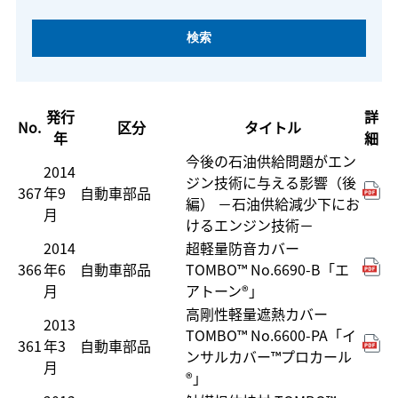
発行
詳
No.
区分
タイトル
年
細
今後の石油供給問題がエン
2014
ジン技術に与える影響（後
367
年9
自動車部品
編） －石油供給減少下にお
月
けるエンジン技術－
2014
超軽量防音カバー
366
年6
自動車部品
TOMBO™ No.6690-B「エ
月
アトーン®」
高剛性軽量遮熱カバー
2013
TOMBO™ No.6600-PA「イ
361
年3
自動車部品
ンサルカバー™プロカール
月
®」