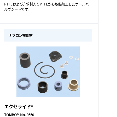
PTFEおよび充填材入りPTFEから旋盤加工したボールバ
ルブシートです。
ナフロン摺動材
エクセライド®
TOMBO™ No. 9550