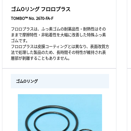
ゴムOリング フロロプラス
TOMBO™ No. 2670-FA-F
フロロプラスは、ふっ素ゴムの耐薬品性・耐熱性はその
ままで摩擦特性・非粘着性を大幅に改善した特殊ふっ素
ゴムです。
フロロプラスは皮膜コーティングとは異なり、表面改質方
法で処理した製品のため、長時間その特性が維持され表
層部が剥離することもありません。
ゴムOリング