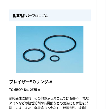
耐薬品性パーフロロゴム
ブレイザー® Oリング-A
TOMBO™ No. 2675-A
耐薬品性に優れ、その他のふっ素ゴムでは 使用不可能な
アミンなどの極性溶剤や有機酸などの薬液にも耐性を発
揮します。また、金属溶出も少なく、耐薬品性、純粋性