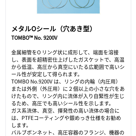
メタルOシール（穴あき型）
TOMBO™ No. 9200V
金属細管をO リング状に成形して、端面を溶接
し、表面を超精密仕上げしたガスケットで、高温
から低温、高圧から真空にいたる広範囲で高いシ
ール性が安定して得られます。
TOMBO No.9200V は、リングの内輪（内圧用）
または外側（外圧用）に２個以上の小さな穴をあ
けたもので、リング内に流体が入り自緊性が生じ
るため、高圧でも高いシール性を示します。
ガス系流体、真空、揮発性の高い流体の場合に
は、PTFEコーティングや銀めっき仕様をお勧め
します。
バルブボンネット、高圧容器のフランジ、機器の