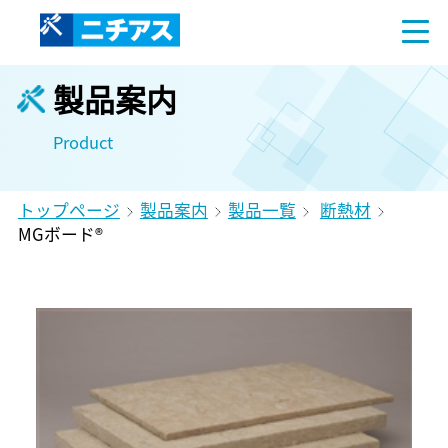
製品案内
Product
トップページ
製品案内
製品一覧
断熱材
MGボード®