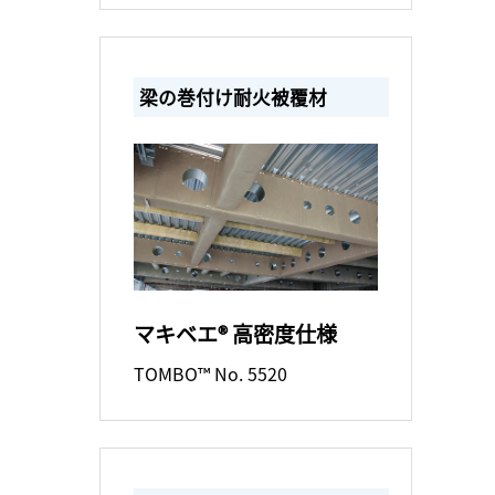
梁の巻付け耐火被覆材
マキベエ® 高密度仕様
TOMBO™ No. 5520