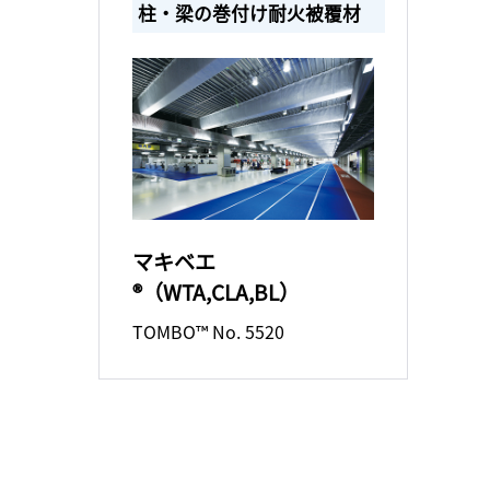
柱・梁の巻付け耐火被覆材
マキベエ
®（WTA,CLA,BL）
TOMBO™ No. 5520