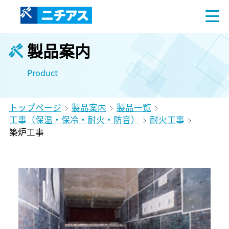
製品案内
Product
トップページ
製品案内
製品一覧
工事（保温・保冷・耐火・防音）
耐火工事
築炉工事