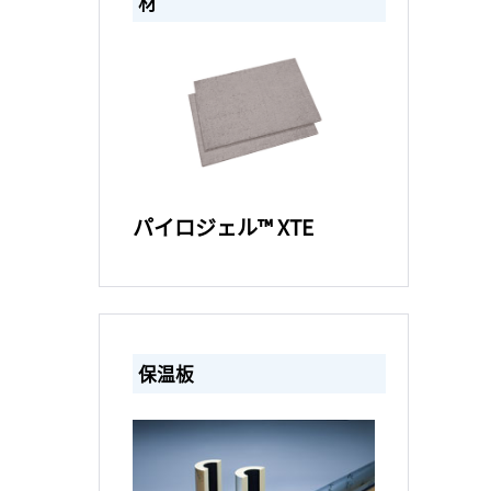
材
パイロジェル™ XTE
保温板