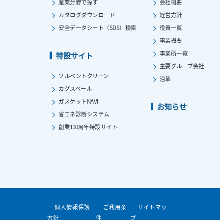
産業分野で探す
会社概要
カタログダウンロード
経営方針
安全データシート（SDS）検索
役員一覧
事業概要
事業所一覧
特設サイト
主要グループ会社
ソルベントクリーン
沿革
カグスベール
ガスケットNAVI
お知らせ
省エネ診断システム
創業130周年特設サイト
個人情報保護
ご利用条
サイトマッ
方針
件
プ