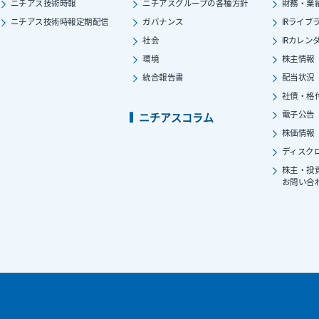
ニチアス技術時報
ニチアスグループの各種方針
財務・業
ニチアス技術時報定期配信
ガバナンス
IRライブ
社会
IRカレン
環境
株主情報
統合報告書
配当状況
社債・格
電子公告
ニチアスコラム
株価情報
ディスク
株主・投
お問い合