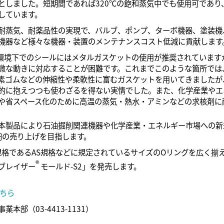
としました。短期間であれば320℃の飽和蒸気中でも使用可であり
しています。
耐蒸気、耐薬品性の実現で、バルブ、ポンプ、ターボ機器、塗装機
機器など様々な機器・装置のメンテナンスコスト低減に貢献します
温環境下でのシールにはメタルガスケットの使用が推奨されています
微な動きに対応することが困難です。これまでこのような箇所では
素ゴムなどの伸縮性や柔軟性に富むガスケットを用いてきましたが
的に抱えつつも使わざるを得ない実情でした。また、化学産業やエ
や省スペース化のために高温の蒸気・熱水・アミンなどの求核剤に
本製品により石油掘削関連機器や化学産業・エネルギー市場への新
億円の売り上げを目指します。
宙規格であるAS規格などに規定されているサイズのOリングを広く揃
®
ブレイザー
モールド-S2」を発売します。
ちら
本部（03-4413-1131）