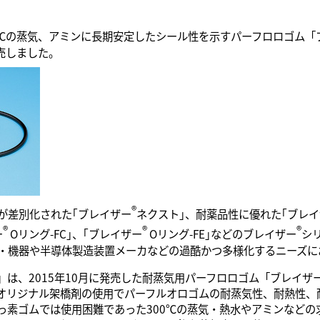
0℃の蒸気、アミンに長期安定したシール性を示すパーフロロゴム「
発売しました。
®
が差別化された｢ブレイザー
ネクスト｣、耐薬品性に優れた｢ブレ
®
®
®
ー
Oリング-FC｣、｢ブレイザー
Oリング-FE｣などのブレイザー
シ
・機器や半導体製造装置メーカなどの過酷かつ多様化するニーズに
2」は、2015年10月に発売した耐蒸気用パーフロロゴム「ブレイザ
オリジナル架橋剤の使用でパーフルオロゴムの耐蒸気性、耐熱性、
っ素ゴムでは使用困難であった300℃の蒸気・熱水やアミンなどの