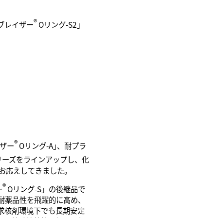
®
ブレイザー
Oリング-S2」
®
イザー
Oリング-A｣、耐プラ
リーズをラインアップし、化
お応えしてきました。
®
ー
Oリング-S」の後継品で
耐薬品性を飛躍的に高め、
求核剤環境下でも長期安定