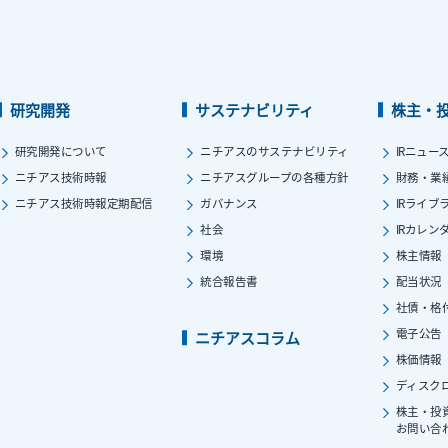
研究開発
サステナビリティ
株主・
研究開発について
ニチアスのサステナビリティ
IRニュー
ニチアス技術時報
ニチアスグループの各種方針
財務・業
ニチアス技術時報定期配信
ガバナンス
IRライブ
社会
IRカレン
環境
株主情報
統合報告書
配当状況
社債・格
電子公告
ニチアスコラム
株価情報
ディスク
株主・投
お問い合