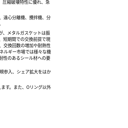
、圧縮破壊特性に優れ、急
、遠心分離機、攪拌機、分
。
が、メタルガスケットは振
、短期間での交換前提で現
、交換回数の増加や耐熱性
ネルギー市場では様々な機
耐性のあるシール材への要
規参入、シェア拡大をはか
えます。また、Oリング以外