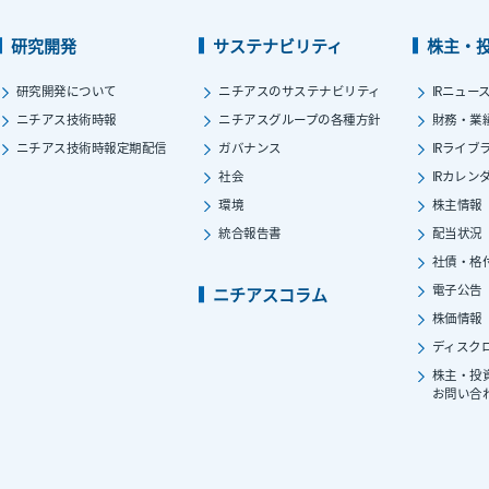
研究開発
サステナビリティ
株主・
研究開発について
ニチアスのサステナビリティ
IRニュー
ニチアス技術時報
ニチアスグループの各種方針
財務・業
ニチアス技術時報定期配信
ガバナンス
IRライブ
社会
IRカレン
環境
株主情報
統合報告書
配当状況
社債・格
電子公告
ニチアスコラム
株価情報
ディスク
株主・投
お問い合