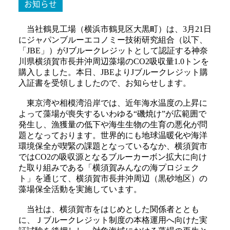
お知らせ
当社鶴見工場（横浜市鶴見区大黒町）は、3月21日
にジャパンブルーエコノミー技術研究組合（以下、
「JBE」）がJブルークレジットとして認証する神奈
川県横須賀市長井沖周辺藻場のCO2吸収量1.0トンを
購入しました。本日、JBEよりJブルークレジット購
入証書を受領しましたので、お知らせします。
東京湾や相模湾沿岸では、近年海水温度の上昇に
よって藻場が喪失するいわゆる“磯焼け”が広範囲で
発生し、漁獲量の低下や海生生物の生育の悪化が問
題となっております。世界的にも地球温暖化や海洋
環境保全が喫緊の課題となっているなか、横須賀市
ではCO2の吸収源となるブルーカーボン拡大に向け
た取り組みである「横須賀みんなの海プロジェク
ト」を通じて、横須賀市長井沖周辺（黒砂地区）の
藻場保全活動を実施しています。
当社は、横須賀市をはじめとした関係者ととも
に、Ｊブルークレジット制度の本格運用へ向けた実