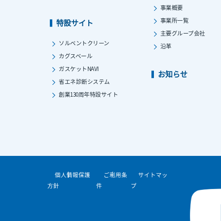
事業概要
事業所一覧
特設サイト
主要グループ会社
ソルベントクリーン
沿革
カグスベール
ガスケットNAVI
お知らせ
省エネ診断システム
創業130周年特設サイト
個人情報保護
ご利用条
サイトマッ
方針
件
プ