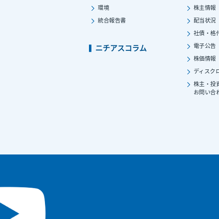
環境
株主情報
統合報告書
配当状況
社債・格
電子公告
ニチアスコラム
株価情報
ディスク
株主・投
お問い合