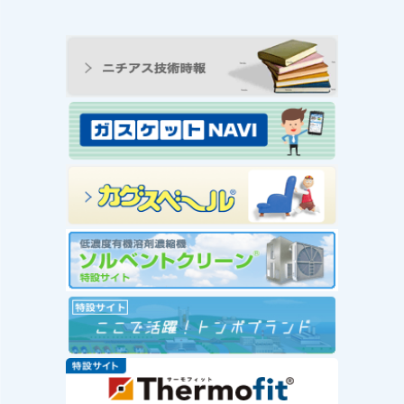
ンの工
王寺工場ビオトープ便り
動 ―
① 念願のヤゴ生息を確
と生物
認！！
続きを読む
み
念願のヤゴ生息を確認！！
を読む
工場
」を実
赤い
社会福
が推
ー」