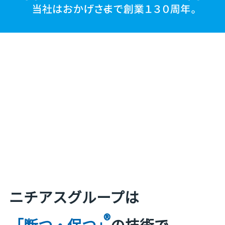
ニチアスグループは
®
「断つ・保つ」
の技術で