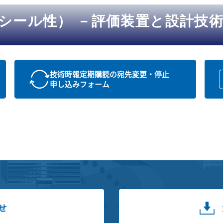
シール性） －評価装置と設計技
技術時報定期購読の宛先変更・停止
申し込みフォーム
せ