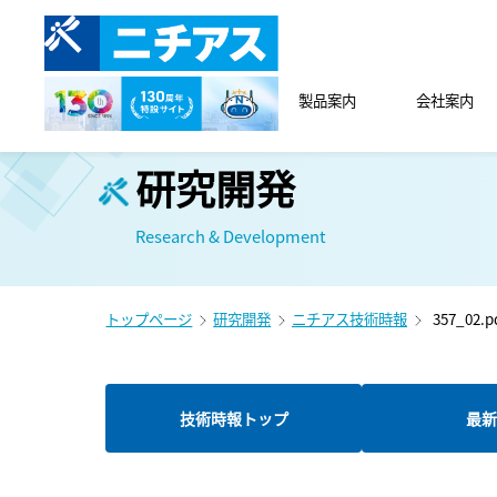
製品案内
会社案内
研究開発
Research & Development
トップページ
研究開発
ニチアス技術時報
357_02.p
技術時報トップ
最