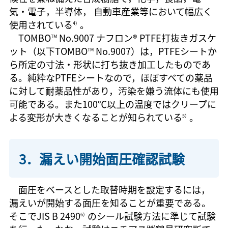
気・電子，半導体， 自動車産業等において幅広く
使用されている
。
4）
TOMBO
No.9007 ナフロン® PTFE打抜きガスケ
TM
ット（以下TOMBO
No.9007）は，PTFEシートか
TM
ら所定の寸法・形状に打ち抜き加工したものであ
る。純粋なPTFEシートなので，ほぼすべての薬品
に対して耐薬品性があり，汚染を嫌う流体にも使用
可能である。また100℃以上の温度ではクリープに
よる変形が大きくなることが知られている
。
5）
3．漏えい開始面圧確認試験
面圧をベースとした取替時期を設定するには，
漏えいが開始する面圧を知ることが重要である。
そこでJIS B 2490
のシール試験方法に準じて試験
6）