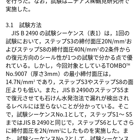
を行った。なお，試験はニチアス㈱鶴見研究所で
実施した。
3.1 試験方法
JIS B 2490 の試験シーケンス（表1）は，1回の
試験において，ステップS3の締付面圧20N/mm
お
2
よびステップS8の締付面圧40N/mm
の2条件から
2
の復元方向のシール性が1つの試験で分かる点で優
れている。しかし，今回対象としているTOMBO
TM
No.9007（厚さ3mm）の最小締付面圧は，
14.7N/mm
であり，ステップS3やステップS8の面
2
圧よりも低い。また，JIS B 2490のステップS5ま
で復元させても石けん水発泡法で漏れが検出され
るレベルには至らないことが分かっている。そこ
で，試験シーケンスNo.1として，ステップS1～ S5
まではJIS B 2490と同じで，ステップS6としてさら
に締付面圧を2N/mm
にしたものを実施した。ま
2
た，試験シーケンスNo.2として，試験シーケンス