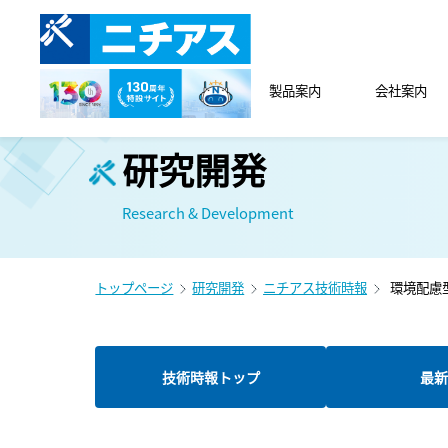
製品案内
会社案内
研究開発
Research & Development
トップページ
研究開発
ニチアス技術時報
環境配慮
技術時報トップ
最