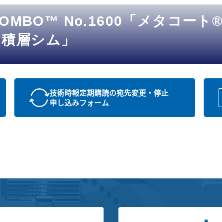
MBO™ No.1600「メタコート
® 積層シム」
技術時報定期購読の宛先変更・停止
申し込みフォーム