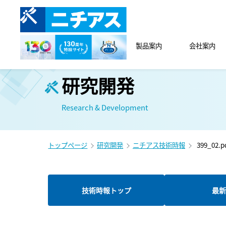
製品案内
会社案内
研究開発
Research & Development
トップページ
研究開発
ニチアス技術時報
399_02.p
技術時報トップ
最