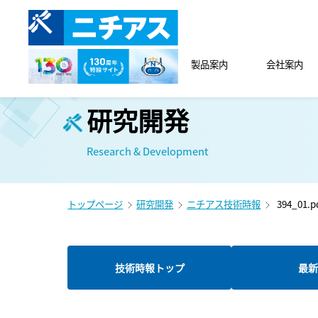
製品案内
会社案内
研究開発
Research & Development
トップページ
研究開発
ニチアス技術時報
394_01.p
技術時報トップ
最