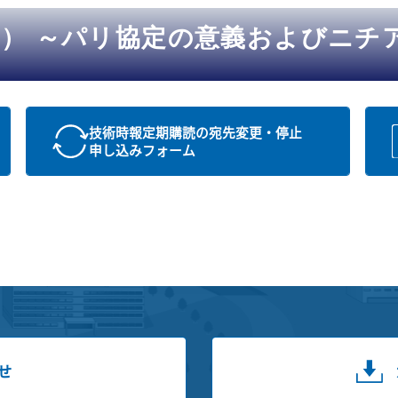
） ～パリ協定の意義およびニチ
技術時報定期購読の宛先変更・停止
申し込みフォーム
せ