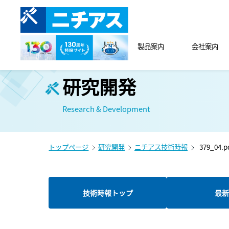
製品案内
会社案内
研究開発
Research & Development
トップページ
研究開発
ニチアス技術時報
379_04.p
技術時報トップ
最