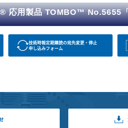
 応用製品 TOMBO™ No.56
技術時報定期購読の宛先変更・停止
申し込みフォーム
せ