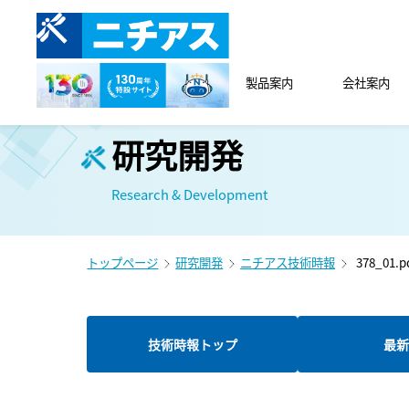
製品案内
会社案内
研究開発
Research & Development
トップページ
研究開発
ニチアス技術時報
378_01.p
技術時報トップ
最