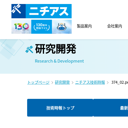
製品案内
会社案内
研究開発
Research & Development
トップページ
研究開発
ニチアス技術時報
374_02.p
技術時報トップ
最