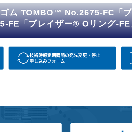
 TOMBO™ No.2675-FC「
675-FE「ブレイザー® Oリング-F
技術時報定期購読の宛先変更・停止
申し込みフォーム