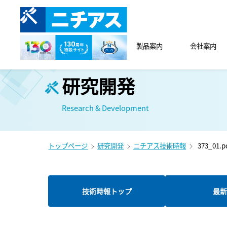
製品案内
会社案内
研究開発
Research & Development
トップページ
研究開発
ニチアス技術時報
373_01.p
技術時報トップ
最