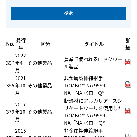
発行
詳
No.
区分
タイトル
年
細
2022
農業で使われるロックウー
397
年4
その他製品
ル製品
月
2021
非金属製伸縮継手
395
年10
その他製品
TOMBO™ No.9999-
月
NA「NA ベローQ®」
断熱材にアルカリアースシ
2017
リケートウールを使用した
379
年10
その他製品
TOMBO™ No.9999-
月
NA「NA ベローＱ®」
2015
非金属製伸縮継手