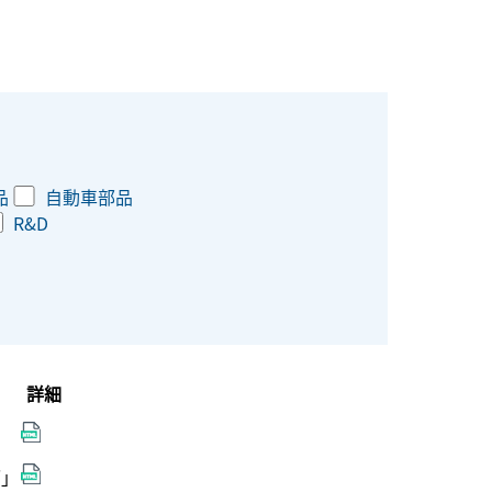
品
自動車部品
R&D
詳細
ブ」