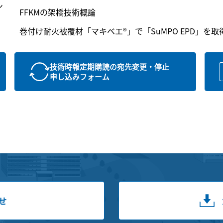
ン
FFKMの架橋技術概論
巻付け耐火被覆材「マキベエ
®
」で「SuMPO EPD」を取
技術時報定期購読の宛先変更・停止
申し込みフォーム
せ