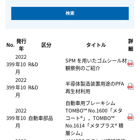
発行
詳
No.
区分
タイトル
年
細
2022
SPM を用いたゴムシール材
399
年10
R&D
観察例のご紹介
月
2022
半導体製造装置用途のPFA
399
年10
R&D
再生材利用
月
自動車用ブレーキシム
2022
TOMBO™ No.1600「メタ
399
年10
自動車部品
コート®」，TOMBO™
月
No.1614「メタプラス® 積
層シム」