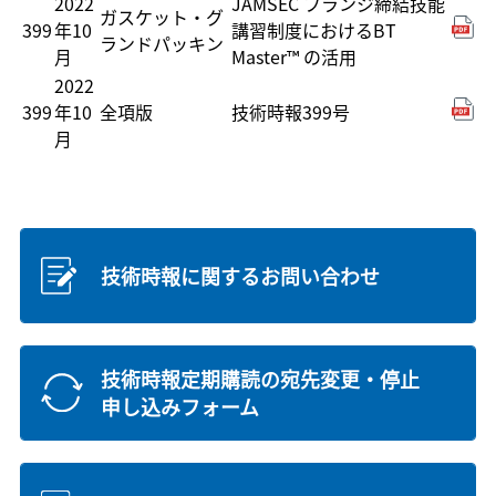
2022
JAMSEC フランジ締結技能
ガスケット・グ
399
年10
講習制度におけるBT
ランドパッキン
月
Master™ の活用
2022
399
年10
全項版
技術時報399号
月
技術時報に関するお問い合わせ
技術時報定期購読の宛先変更・停止
申し込みフォーム